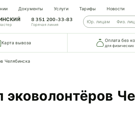
нии
Документы
Услуги
Тарифы
Новости
ИНСКИЙ
8 351 200-33-83
Юр. лицам
Физ. ли
ластер
Горячая линия
Оплата без к
Карта вывоза
для физических
в Челябинска
 эковолонтёров Ч