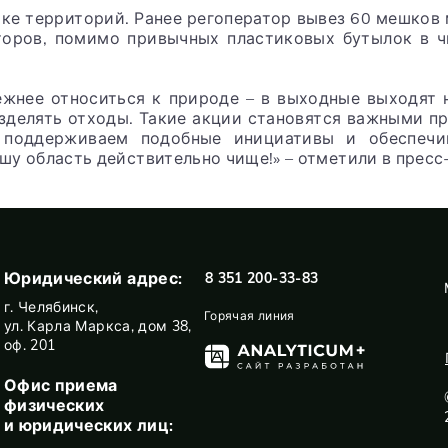
ке территорий. Ранее регоператор вывез 60 мешков 
торов, помимо привычных пластиковых бутылок в ч
ежнее относиться к природе – в выходные выходят 
азделять отходы. Такие акции становятся важными 
а поддерживаем подобные инициативы и обеспечи
у область действительно чище!» – отметили в пресс
Юридический адрес:
8 351 200-33-83
г. Челябинск,
Горячая линия
ул. Карла Маркса, дом 38,
оф. 201
Офис приема
физических
и юридических лиц: