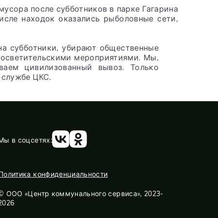
мусора после субботников в парке Гагарина
исле находок оказались рыболовные сети,
на субботники, убирают общественные
просветительскими мероприятиями. Мы,
ваем цивилизованный вывоз. Только
-службе ЦКС.
Мы в соцсетях:
Политика конфиденциальности
© ООО «Центр коммунального сервиса», 2023-
2026