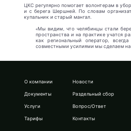
ЦКС регулярно помогает волонтерам в убор
и с берега Шершней. По словам организа
купальник и старый мангал.
«Мы видим, что челябинцы стали бер
пространства и на практике учатся р
как региональный оператор, всегд
совместными усилиями мы сделаем наш
О компании
Новости
Документы
Раздельный сбор
Услуги
Вопрос/Ответ
Тарифы
Контакты